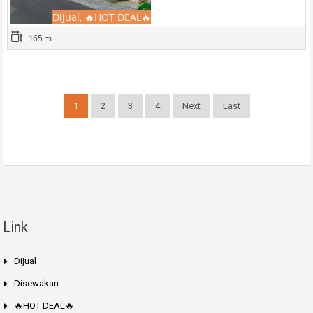
Dijual, 🔥HOT DEAL🔥
165 m
1
2
3
4
Next
Last
Link
Dijual
Disewakan
🔥HOT DEAL🔥