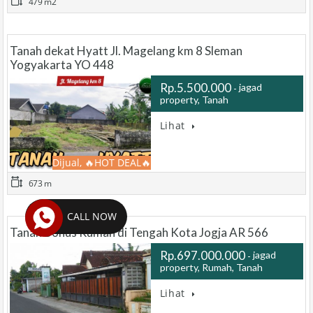
479 m2
Tanah dekat Hyatt Jl. Magelang km 8 Sleman
Yogyakarta YO 448
Rp.5.500.000
jagad
property, Tanah
…
Lihat
Dijual, 🔥HOT DEAL🔥
673 m
CALL NOW
Tanah Bonus Rumah di Tengah Kota Jogja AR 566
Rp.697.000.000
jagad
property, Rumah, Tanah
…
Lihat