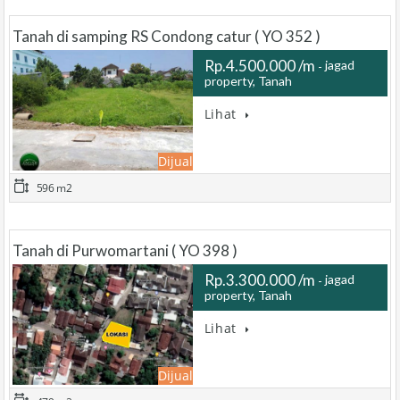
Tanah di samping RS Condong catur ( YO 352 )
Rp.4.500.000 /m
jagad
property, Tanah
…
Lihat
Dijual
596 m2
Tanah di Purwomartani ( YO 398 )
Rp.3.300.000 /m
jagad
property, Tanah
…
Lihat
Dijual