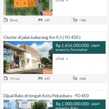
Lihat
Dijual
83 m2
2 KT
1 KM
Cluster di jalan kaliurang Km 9,5 ( YO 430 )
Rp.1.656.000.000
jagad
property, Perumahan
…
Lihat
Dijual
117 m2
4 KT
3 KM
Dijual Ruko di tengah Kota Pekanbaru - YO 450
Rp.1.000.000.000
jagad
property, Ruko