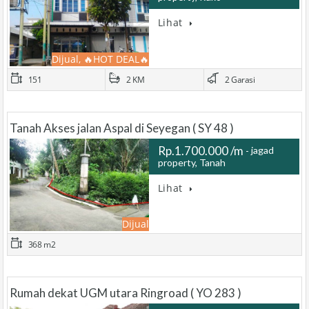
…
Lihat
Dijual, 🔥HOT DEAL🔥
151
2 KM
2 Garasi
Tanah Akses jalan Aspal di Seyegan ( SY 48 )
Rp.1.700.000 /m
jagad
property, Tanah
…
Lihat
Dijual
368 m2
Rumah dekat UGM utara Ringroad ( YO 283 )