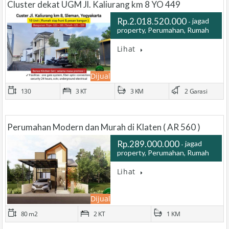
Cluster dekat UGM Jl. Kaliurang km 8 YO 449
Rp.2.018.520.000
jagad
property, Perumahan, Rumah
…
Lihat
Dijual
130
3 KT
3 KM
2 Garasi
Perumahan Modern dan Murah di Klaten ( AR 560 )
Rp.289.000.000
jagad
property, Perumahan, Rumah
…
Lihat
Dijual
80 m2
2 KT
1 KM